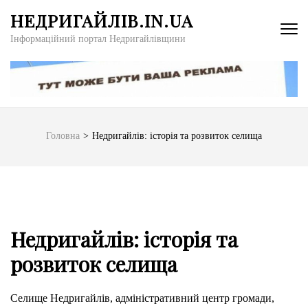
Перейти
НЕДРИГАЙЛІВ.IN.UA
до
Інформаційний портал Недригайлівщини
вмісту
(натисніть
Enter)
Головна
>
Недригайлів: історія та розвиток селища
Недригайлів: історія та
розвиток селища
Селище Недригайлів, адміністративний центр громади,