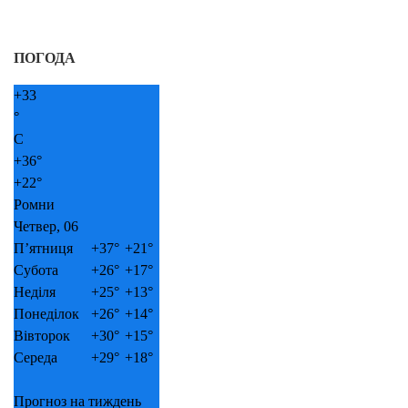
ПОГОДА
+
33
°
C
+
36°
+
22°
Ромни
Четвер, 06
П’ятниця
+
37°
+
21°
Субота
+
26°
+
17°
Неділя
+
25°
+
13°
Понеділок
+
26°
+
14°
Вівторок
+
30°
+
15°
Середа
+
29°
+
18°
Прогноз на тиждень