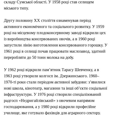
складу Сумської області. У 1958 році став селищем
міського типу.
Другу половину XX століття ознаменував період
активного економічного та соціального розвитку. У 1959
році на місцевому плодоконсервному заводі відкрили цех
із виробництва консервованих овочів, а в 1960 році
запустили лінію виготовлення консервованого горошку. У
1961 році в селищі почав працювати маслозавод, здатний
переробляти до 50 тонн молока на добу.
У 1962 році відкрили пам’ятник Тарасу Шевченку, а в
1963 році утворили колгосп ім. Дзержинського. 1960–
1970-ті роки стали періодом активної забудови: з’явилися
нові школа, кінотеатр, магазини та інші об’єкти соціальної
інфраструктури. У 1976 році створили спеціалізований
радгосп «Недригайлівський» з овочевим напрямом
господарювання, а у 1980 році відкрили професійне
училище, яке готувало фахівців для аграрного сектору.