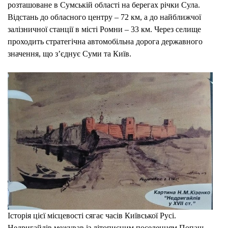
розташоване в Сумській області на берегах річки Сула.
Відстань до обласного центру – 72 км, а до найближчої
залізничної станції в місті Ромни – 33 км. Через селище
проходить стратегічна автомобільна дорога державного
значення, що з’єднує Суми та Київ.
Історія цієї місцевості сягає часів Київської Русі.
Недригайлів межував із літописним поселенням Попаш,