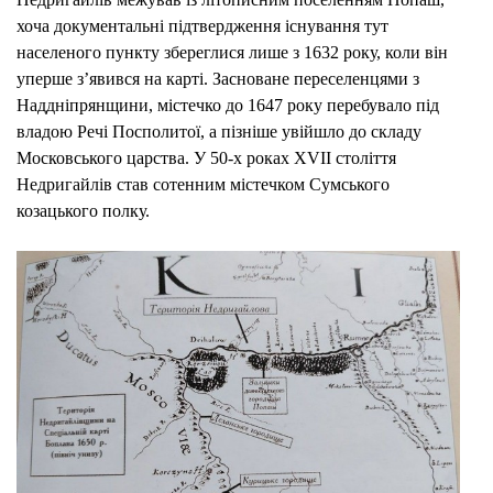
хоча документальні підтвердження існування тут
населеного пункту збереглися лише з 1632 року, коли він
уперше з’явився на карті. Засноване переселенцями з
Наддніпрянщини, містечко до 1647 року перебувало під
владою Речі Посполитої, а пізніше увійшло до складу
Московського царства. У 50-х роках XVII століття
Недригайлів став сотенним містечком Сумського
козацького полку.