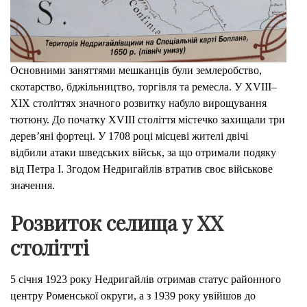
Основними заняттями мешканців були землеробство,
скотарство, бджільництво, торгівля та ремесла. У XVIII–
XIX століттях значного розвитку набуло вирощування
тютюну. До початку XVIII століття містечко захищали три
дерев’яні фортеці. У 1708 році місцеві жителі двічі
відбили атаки шведських військ, за що отримали подяку
від Петра I. Згодом Недригайлів втратив своє військове
значення.
Розвиток селища у XX
столітті
5 січня 1923 року Недригайлів отримав статус районного
центру Роменської округи, а з 1939 року увійшов до