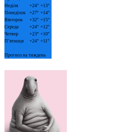
Неділя
+
24°
+
13°
Понеділок
+
27°
+
14°
Вівторок
+
32°
+
15°
Середа
+
24°
+
12°
Четвер
+
23°
+
10°
П’ятниця
+
24°
+
11°
Прогноз на тиждень