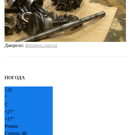
Джерело:
4bisiness.com.ua
ПОГОДА
+
25
°
C
+
27°
+
17°
Ромни
Субота, 08