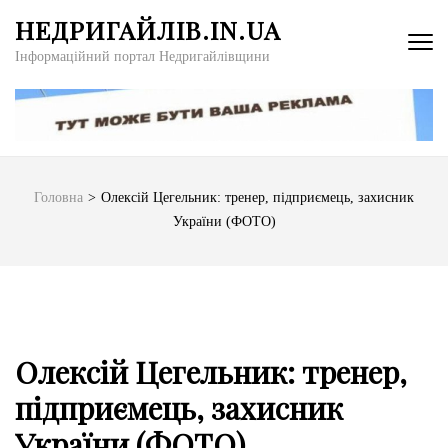
Перейти
НЕДРИГАЙЛІВ.IN.UA
до
Інформаційний портал Недригайлівщини
вмісту
(натисніть
Enter)
Головна
>
Олексій Цегельник: тренер, підприємець, захисник
України (ФОТО)
Олексій Цегельник: тренер,
підприємець, захисник
України (ФОТО)