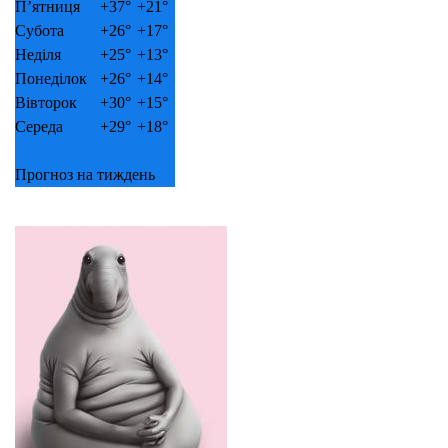
П’ятниця
+
37°
+
21°
Субота
+
26°
+
17°
Неділя
+
25°
+
13°
Понеділок
+
26°
+
14°
Вівторок
+
30°
+
15°
Середа
+
29°
+
18°
Прогноз на тиждень