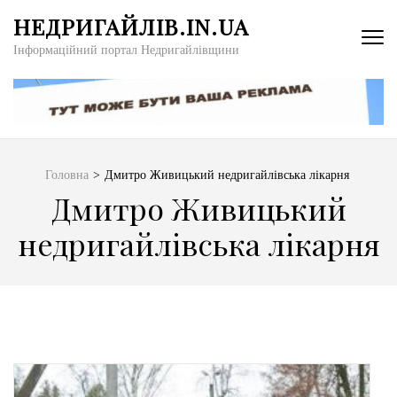
Перейти
НЕДРИГАЙЛІВ.IN.UA
до
Інформаційний портал Недригайлівщини
вмісту
(натисніть
Enter)
Головна
>
Дмитро Живицький недригайлівська лікарня
Дмитро Живицький
недригайлівська лікарня