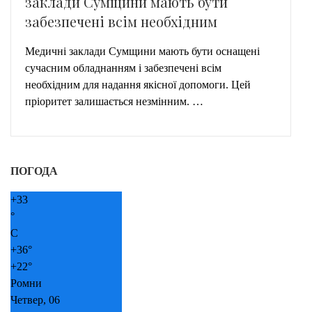
заклади Сумщини мають бути
забезпечені всім необхідним
Медичні заклади Сумщини мають бути оснащені
сучасним обладнанням і забезпечені всім
необхідним для надання якісної допомоги. Цей
пріоритет залишається незмінним. …
ПОГОДА
+
33
°
C
+
36°
+
22°
Ромни
Четвер, 06