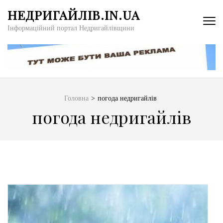
Перейти
НЕДРИГАЙЛІВ.IN.UA
до
Інформаційний портал Недригайлівщини
вмісту
(натисніть
Enter)
Головна
>
погода недригайлів
погода недригайлів