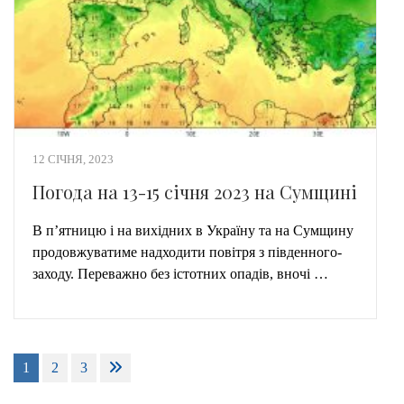
12 СІЧНЯ, 2023
Погода на 13-15 січня 2023 на Сумщині
В п’ятницю і на вихідних в Україну та на Сумщину
продовжуватиме надходити повітря з південного-
заходу. Переважно без істотних опадів, вночі …
Пагінація
1
2
3
записів