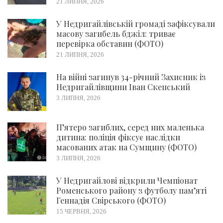
21 ЛИПНЯ, 2026
У Недригайлівській громаді зафіксували
масову загибель бджіл: триває
перевірка обставин (ФОТО)
21 ЛИПНЯ, 2026
На війні загинув 34-річний Захисник із
Недригайлівщини Іван Скепський
3 ЛИПНЯ, 2026
П’ятеро загиблих, серед них маленька
дитина: поліція фіксує наслідки
масованих атак на Сумщину (ФОТО)
3 ЛИПНЯ, 2026
У Недригайлові відкрили Чемпіонат
Роменського району з футболу пам’яті
Геннадія Свірського (ФОТО)
15 ЧЕРВНЯ, 2026