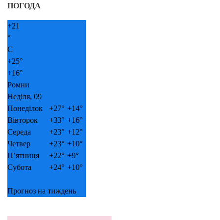
ПОГОДА
+
21
°
C
+
25°
+
16°
Ромни
Неділя, 09
Понеділок
+
27°
+
14°
Вівторок
+
33°
+
16°
Середа
+
23°
+
12°
Четвер
+
23°
+
10°
П’ятниця
+
22°
+
9°
Субота
+
24°
+
10°
Прогноз на тиждень