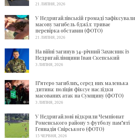
21 ЛИПНЯ, 2026
У Недригайлівській громаді зафіксували
масову загибель бджіл: триває
перевірка обставин (ФОТО)
21 ЛИПНЯ, 2026
На війні загинув 34-річний Захисник із
Недригайлівщини Іван Скепський
3 ЛИПНЯ, 2026
П’ятеро загиблих, серед них маленька
дитина: поліція фіксує наслідки
масованих атак на Сумщину (ФОТО)
3 ЛИПНЯ, 2026
У Недригайлові відкрили Чемпіонат
Роменського району з футболу пам’яті
Геннадія Свірського (ФОТО)
15 ЧЕРВНЯ, 2026