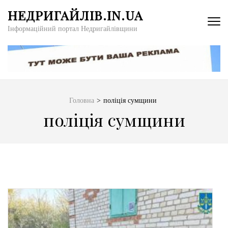
Перейти
НЕДРИГАЙЛІВ.IN.UA
до
Інформаційний портал Недригайлівщини
вмісту
(натисніть
Enter)
Головна
>
поліція сумщини
поліція сумщини