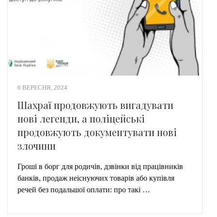
6 ВЕРЕСНЯ, 2024
Шахраї продовжують вигадувати
нові легенди, а поліцейські
продовжують документувати нові
злочини
Гроші в борг для родичів, дзвінки від працівників
банків, продаж неіснуючих товарів або купівля
речей без подальшої оплати: про такі …