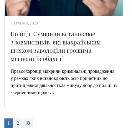
7 ТРАВНЯ, 2023
Поліція Сумщини встановлює
зловмисників, які шахрайським
шляхом заволоділи грошима
мешканців області
Правоохоронці відкрили кримінальні провадження,
у рамках яких встановлюють осіб причетних до
протиправної діяльності.За минулу добу до поліції із
зверненнями щодо …
Пагінація
1
2
записів