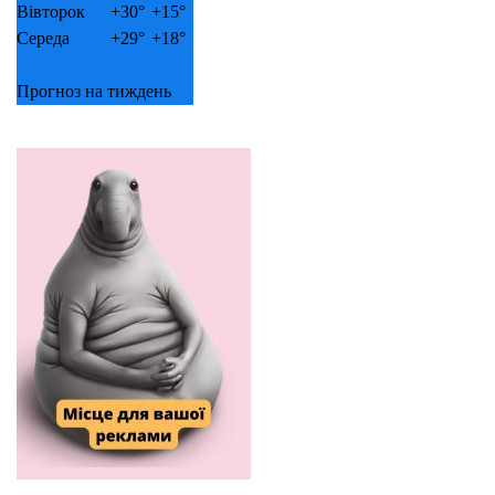
Вівторок
+
30°
+
15°
Середа
+
29°
+
18°
Прогноз на тиждень