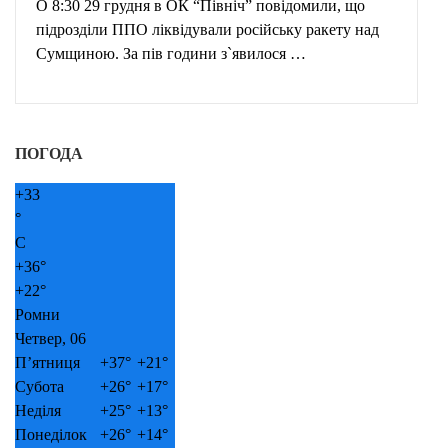
О 8:30 29 грудня в ОК “Північ” повідомили, що
підрозділи ППО ліквідували російську ракету над
Сумщиною. За пів години з`явилося …
ПОГОДА
+
33
°
C
+
36°
+
22°
Ромни
Четвер, 06
П’ятниця
+
37°
+
21°
Субота
+
26°
+
17°
Неділя
+
25°
+
13°
Понеділок
+
26°
+
14°