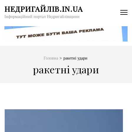
Перейти
НЕДРИГАЙЛІВ.IN.UA
до
Інформаційний портал Недригайлівщини
вмісту
(натисніть
Enter)
Головна
>
ракетні удари
ракетні удари