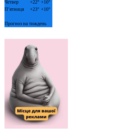
Четвер
+
22°
+
10°
П’ятниця
+
23°
+
10°
Прогноз на тиждень