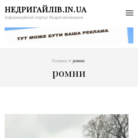
Перейти
НЕДРИГАЙЛІВ.IN.UA
до
Інформаційний портал Недригайлівщини
вмісту
(натисніть
Enter)
Головна
>
ромни
ромни