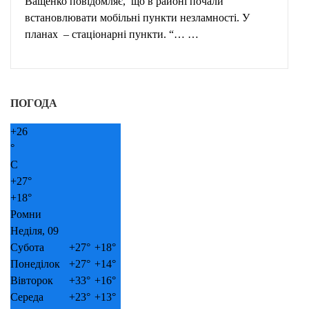
Ващенко повідомляє, що в районі почали
встановлювати мобільні пункти незламності. У
планах – стаціонарні пункти. “… …
ПОГОДА
+
26
°
C
+
27°
+
18°
Ромни
Неділя, 09
Субота
+
27°
+
18°
Понеділок
+
27°
+
14°
Вівторок
+
33°
+
16°
Середа
+
23°
+
13°