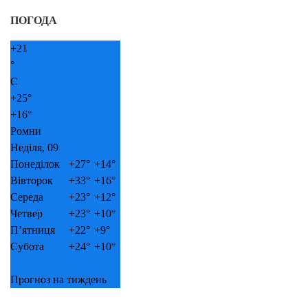
ПОГОДА
+
21
°
C
+
25°
+
16°
Ромни
Неділя, 09
Понеділок
+
27°
+
14°
Вівторок
+
33°
+
16°
Середа
+
23°
+
12°
Четвер
+
23°
+
10°
П’ятниця
+
22°
+
9°
Субота
+
24°
+
10°
Прогноз на тиждень