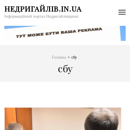
Перейти
НЕДРИГАЙЛІВ.IN.UA
до
Інформаційний портал Недригайлівщини
вмісту
(натисніть
Enter)
Головна
>
сбу
сбу