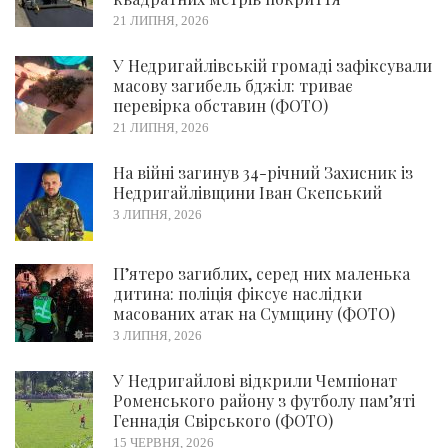
21 ЛИПНЯ, 2026
У Недригайлівській громаді зафіксували
масову загибель бджіл: триває
перевірка обставин (ФОТО)
21 ЛИПНЯ, 2026
На війні загинув 34-річний Захисник із
Недригайлівщини Іван Скепський
3 ЛИПНЯ, 2026
П’ятеро загиблих, серед них маленька
дитина: поліція фіксує наслідки
масованих атак на Сумщину (ФОТО)
3 ЛИПНЯ, 2026
У Недригайлові відкрили Чемпіонат
Роменського району з футболу пам’яті
Геннадія Свірського (ФОТО)
15 ЧЕРВНЯ, 2026