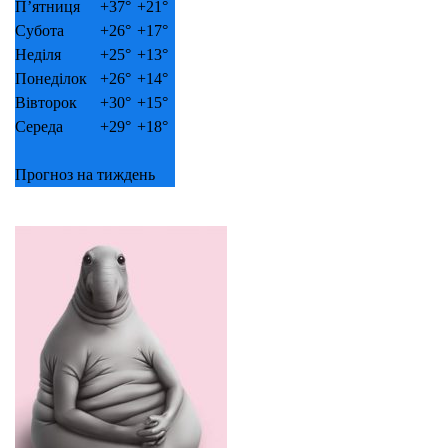
П’ятниця
+
37°
+
21°
Субота
+
26°
+
17°
Неділя
+
25°
+
13°
Понеділок
+
26°
+
14°
Вівторок
+
30°
+
15°
Середа
+
29°
+
18°
Прогноз на тиждень