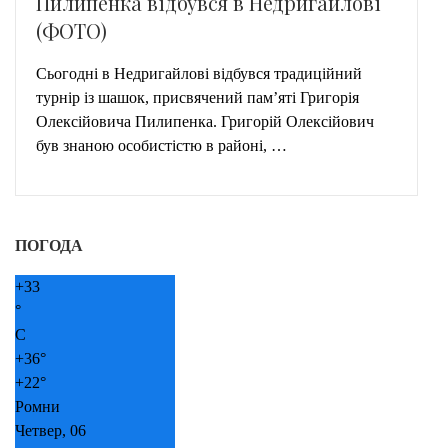
Пилипенка відбувся в Недригайлові
(ФОТО)
Сьогодні в Недригайлові відбувся традиційний
турнір із шашок, присвячений пам’яті Григорія
Олексійовича Пилипенка. Григорій Олексійович
був знаною особистістю в районі, …
ПОГОДА
+
33
°
C
+
36°
+
22°
Ромни
Четвер, 06