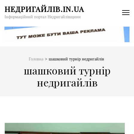
Перейти
НЕДРИГАЙЛІВ.IN.UA
до
Інформаційний портал Недригайлівщини
вмісту
(натисніть
Enter)
Головна
>
шашковий турнір недригайлів
шашковий турнір
недригайлів