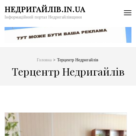
Перейти
НЕДРИГАЙЛІВ.IN.UA
до
Інформаційний портал Недригайлівщини
вмісту
(натисніть
Enter)
Головна
>
Терцентр Недригайлів
Терцентр Недригайлів