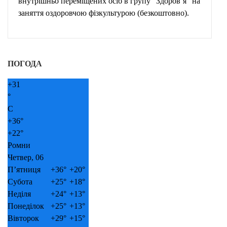
внутрішньо переміщених осіб в групу “Здоров’я” на
заняття оздоровчою фізкультурою (безкоштовно).
ПОГОДА
+
31
°
C
+
36°
+
22°
Ромни
Четвер, 06
П’ятниця
+
36°
+
20°
Субота
+
25°
+
18°
Неділя
+
24°
+
13°
Понеділок
+
25°
+
13°
Вівторок
+
29°
+
15°