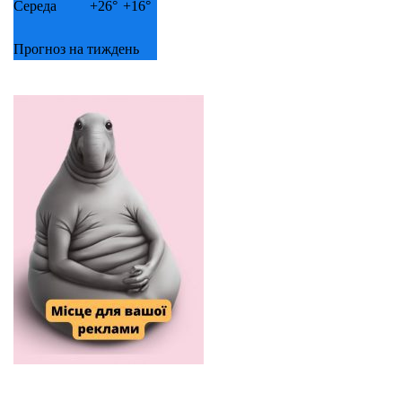
Середа
+
26°
+
16°
Прогноз на тиждень