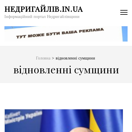
Перейти
НЕДРИГАЙЛІВ.IN.UA
до
Інформаційний портал Недригайлівщини
вмісту
(натисніть
Enter)
Головна
>
відновленні сумщини
відновленні сумщини