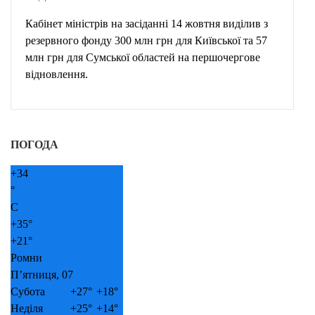
Кабінет міністрів на засіданні 14 жовтня виділив з
резервного фонду 300 млн грн для Київської та 57
млн грн для Сумської областей на першочергове
відновлення.
ПОГОДА
+
34
°
C
+
35°
+
21°
Ромни
П’ятниця, 07
Субота
+
27°
+
18°
Неділя
+
25°
+
14°