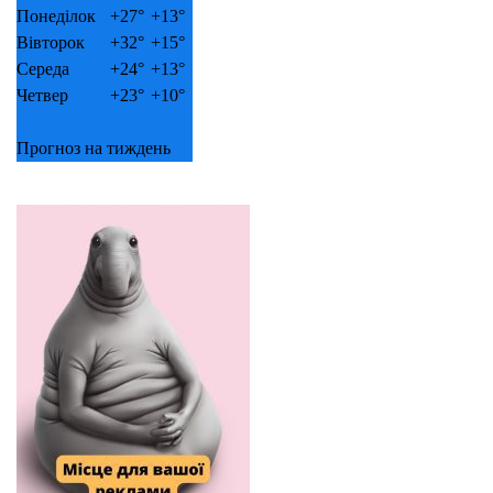
Понеділок
+
27°
+
13°
Вівторок
+
32°
+
15°
Середа
+
24°
+
13°
Четвер
+
23°
+
10°
Прогноз на тиждень