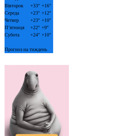
Вівторок
+
33°
+
16°
Середа
+
23°
+
12°
Четвер
+
23°
+
10°
П’ятниця
+
22°
+
9°
Субота
+
24°
+
10°
Прогноз на тиждень