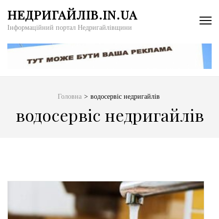
Перейти
НЕДРИГАЙЛІВ.IN.UA
до
Інформаційний портал Недригайлівщини
вмісту
(натисніть
Enter)
Головна
>
водосервіс недригайлів
водосервіс недригайлів