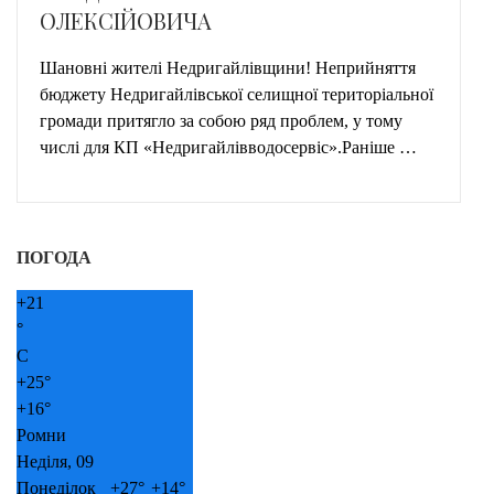
ОЛЕКСІЙОВИЧА
Шановні жителі Недригайлівщини! Неприйняття
бюджету Недригайлівської селищної територіальної
громади притягло за собою ряд проблем, у тому
числі для КП «Недригайлівводосервіс».Раніше …
ПОГОДА
+
21
°
C
+
25°
+
16°
Ромни
Неділя, 09
Понеділок
+
27°
+
14°