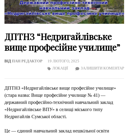
ДПТНЗ “Недригайлівське
вище професійне училище”
ВІД
ПАН РЕДАКТОР
19 ЛЮТОГО, 2025
ON
ЛОКАЦІЇ
ЗАЛИШИТИ КОМЕНТАР
ДПТ
“НЕ
ДПТНЗ «Недригайлівське вище професійне училище»
ВИЩ
(стара назва: Вище професійне училище № 41) —
ПРО
державний професійно-технічний навчальний заклад
УЧИ
«Недригайлівське ВПУ» в селищі міського типу
Недригайлів Сумської області.
Це — єдиний навчальний заклад нешкільної освіти