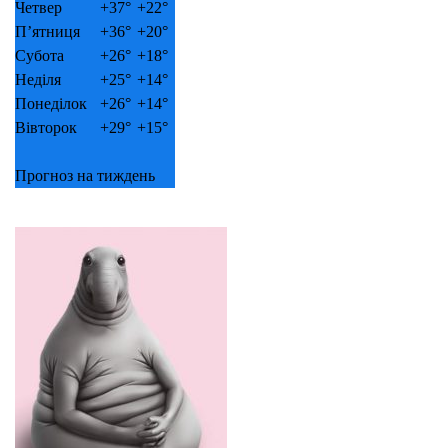
Четвер
+
37°
+
22°
П’ятниця
+
36°
+
20°
Субота
+
26°
+
18°
Неділя
+
25°
+
14°
Понеділок
+
26°
+
14°
Вівторок
+
29°
+
15°
Прогноз на тиждень