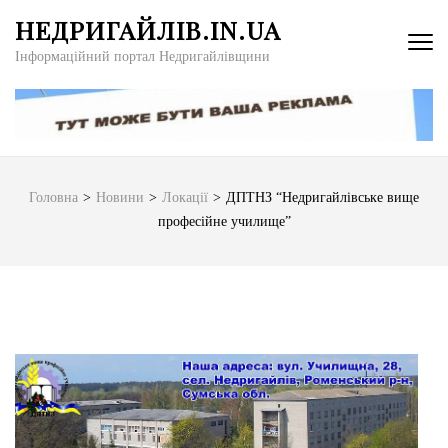
Перейти
НЕДРИГАЙЛІВ.IN.UA
до
Інформаційний портал Недригайлівщини
вмісту
(натисніть
Enter)
Головна
>
Новини
>
Локації
>
ДПТНЗ “Недригайлівське вище
професійне училище”