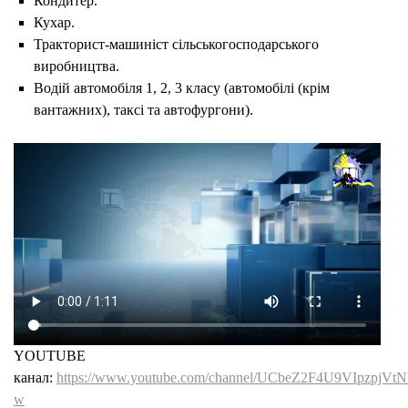
Кондитер.
Кухар.
Тракторист-машиніст сільськогосподарського
виробництва.
Водій автомобіля 1, 2, 3 класу (автомобілі (крім
вантажних), таксі та автофургони).
YOUTUBE
канал:
https://www.youtube.com/channel/UCbeZ2F4U9VIpzpjVt
w