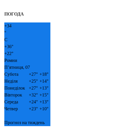
ПОГОДА
+
34
°
C
+
36°
+
22°
Ромни
П’ятниця, 07
Субота
+
27°
+
18°
Неділя
+
25°
+
14°
Понеділок
+
27°
+
13°
Вівторок
+
32°
+
15°
Середа
+
24°
+
13°
Четвер
+
23°
+
10°
Прогноз на тиждень