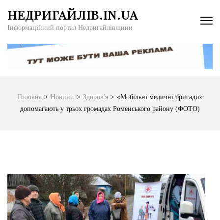
Перейти
НЕДРИГАЙЛІВ.IN.UA
до
Інформаційний портал Недригайлівщини
вмісту
(натисніть
Enter)
Головна
>
Новини
>
Здоров'я
>
«Мобільні медичні бригади»
допомагають у трьох громадах Роменського району (ФОТО)