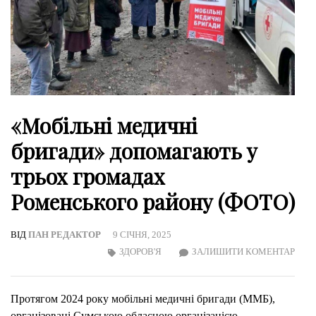
«Мобільні медичні
бригади» допомагають у
трьох громадах
Роменського району (ФОТО)
ВІД
ПАН РЕДАКТОР
9 СІЧНЯ, 2025
ON
ЗДОРОВ'Я
ЗАЛИШИТИ КОМЕНТАР
«МОБ
МЕД
Протягом 2024 року мобільні медичні бригади (ММБ),
БРИ
організовані Сумською обласною організацією