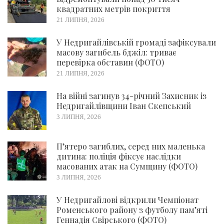
квадратних метрів покриття
21 ЛИПНЯ, 2026
У Недригайлівській громаді зафіксували
масову загибель бджіл: триває
перевірка обставин (ФОТО)
21 ЛИПНЯ, 2026
На війні загинув 34-річний Захисник із
Недригайлівщини Іван Скепський
3 ЛИПНЯ, 2026
П’ятеро загиблих, серед них маленька
дитина: поліція фіксує наслідки
масованих атак на Сумщину (ФОТО)
3 ЛИПНЯ, 2026
У Недригайлові відкрили Чемпіонат
Роменського району з футболу пам’яті
Геннадія Свірського (ФОТО)