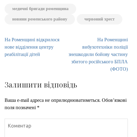
медичні бригади роменщина
новини роменського району
червоний хрест
Навігація
На Роменщині відкрилося
На Роменщині
записів
нове відділення центру
вибухотехніки поліції
реабілітації дітей
знешкодили бойову частину
збитого російського БПЛА
(ФОТО)
Залишити відповідь
Ваша e-mail адреса не оприлюднюватиметься.
Обов’язкові
поля позначені
*