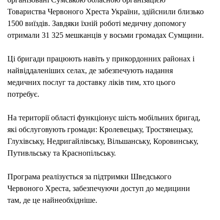
ДОП
Товариства Червоного Хреста України, здійснили близько
У
1500 виїздів. Завдяки їхній роботі медичну допомогу
ТРЬ
отримали 31 325 мешканців у восьми громадах Сумщини.
ГРО
РОМ
Ці бригади працюють навіть у прикордонних районах і
РАЙ
найвіддаленіших селах, де забезпечують надання
(ФОТ
медичних послуг та доставку ліків тим, хто цього
потребує.
На території області функціонує шість мобільних бригад,
які обслуговують громади: Кролевецьку, Тростянецьку,
Глухівську, Недригайлівську, Вільшанську, Коровинську,
Путивльську та Краснопільську.
Програма реалізується за підтримки Шведського
Червоного Хреста, забезпечуючи доступ до медицини
там, де це найнеобхідніше.