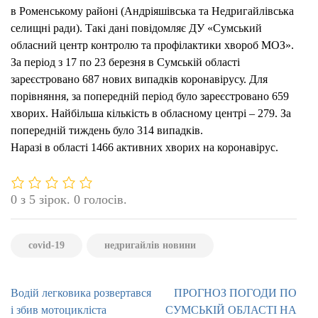
в Роменському районі (Андріяшівська та Недригайлівська
НА
селищні ради). Такі дані повідомляє ДУ «Сумський
РОМ
обласний центр контролю та профілактики хвороб МОЗ».
ПОМ
За період з 17 по 23 березня в Сумській області
ДВІ
зареєстровано 687 нових випадків коронавірусу. Для
ЛЮД
порівняння, за попередній період було зареєстровано 659
хворих. Найбільша кількість в обласному центрі – 279. За
попередній тиждень було 314 випадків.
Наразі в області 1466 активних хворих на коронавірус.
0 з 5 зірок. 0 голосів.
covid-19
недригайлів новини
Навігація
Водій легковика розвертався
ПРОГНОЗ ПОГОДИ ПО
записів
і збив мотоцикліста
СУМСЬКІЙ ОБЛАСТІ НА