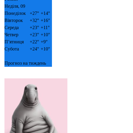
Неділя, 09
Понеділок
+
27°
+
14°
Вівторок
+
32°
+
16°
Середа
+
23°
+
11°
Четвер
+
23°
+
10°
П’ятниця
+
22°
+
9°
Субота
+
24°
+
10°
Прогноз на тиждень