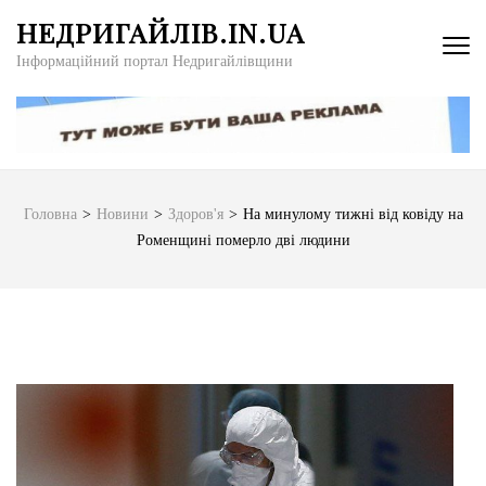
Перейти
НЕДРИГАЙЛІВ.IN.UA
до
Інформаційний портал Недригайлівщини
вмісту
(натисніть
Enter)
Головна
>
Новини
>
Здоров'я
>
На минулому тижні від ковіду на
Роменщині померло дві людини