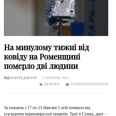
На минулому тижні від
ковіду на Роменщині
померло дві людини
ВІД
ПАН РЕДАКТОР
27 БЕРЕЗНЯ, 2023
ON
ЗДОРОВ'Я
ЗАЛИШИТИ КОМЕНТАР
НА
МИН
ТИЖ
За тиждень з 17 по 23 березня 5 осіб померло від
ВІД
ускладнень коронавірусної хвороби. Троє в Сумах, двоє –
КОВ