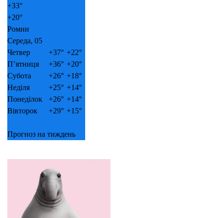
+
33°
+
20°
Ромни
Середа, 05
Четвер
+
37°
+
22°
П’ятниця
+
36°
+
20°
Субота
+
26°
+
18°
Неділя
+
25°
+
14°
Понеділок
+
26°
+
14°
Вівторок
+
29°
+
15°
Прогноз на тиждень