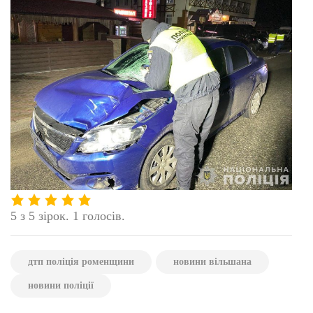
5 з 5 зірок. 1 голосів.
дтп поліція роменщини
новини вільшана
новини поліції