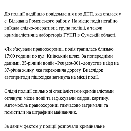
ПОЛІ
ВСТ
До поліції надійшло повідомлення про ДТП, яка сталася у
ОБС
с. Вільшана Роменського району. На місце події негайно
ДТП
виїхала слідчо-оперативна група поліції, а також
ЗІ
криміналістична лабораторія ГУНП в Сумській області.
СМЕ
НАС
▪Як з’ясували правоохоронці, подія трапилась близько
(ФОТ
17:00 години по вул. Київський шлях. За попередніми
даними, 35-річний водій «Peugeot-301»допустив наїзд на
37-річна жінку, яка переходила дорогу. Внаслідок
автопригоди пішохідка загинула на місці події.
Слідчі поліції спільно зі спеціалістами-криміналістами
оглянули місце події та зафіксували слідові картину.
Автомобіль правоохоронці тимчасово затримали та
помістили на штрафний майданчик.
За даним фактом у поліції розпочали кримінальне