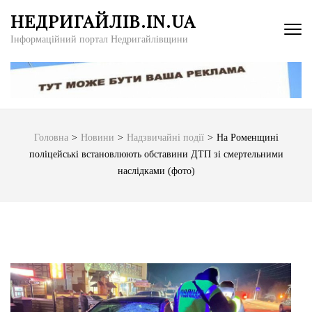
Перейти
НЕДРИГАЙЛІВ.IN.UA
до
Інформаційний портал Недригайлівщини
вмісту
(натисніть
Enter)
Головна
>
Новини
>
Надзвичайні події
>
На Роменщині
поліцейські встановлюють обставини ДТП зі смертельними
наслідками (фото)