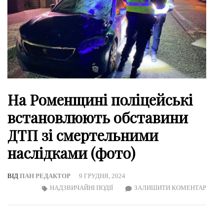
На Роменщині поліцейські
встановлюють обставини
ДТП зі смертельними
наслідками (фото)
ВІД
ПАН РЕДАКТОР
9 ГРУДНЯ, 2024
ON
НАДЗВИЧАЙНІ ПОДІЇ
ЗАЛИШИТИ КОМЕНТАР
НА
РОМ