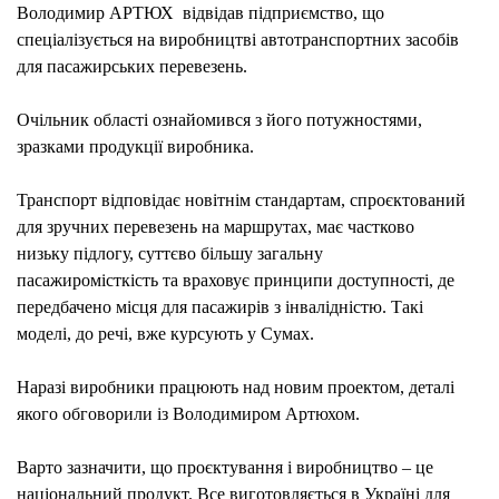
Володимир АРТЮХ відвідав підприємство, що
ТА
спеціалізується на виробництві автотранспортних засобів
ШКІ
для пасажирських перевезень.
АВТ
(ФОТ
Очільник області ознайомився з його потужностями,
зразками продукції виробника.
Транспорт відповідає новітнім стандартам, спроєктований
для зручних перевезень на маршрутах, має частково
низьку підлогу, суттєво більшу загальну
пасажиромісткість та враховує принципи доступності, де
передбачено місця для пасажирів з інвалідністю. Такі
моделі, до речі, вже курсують у Сумах.
Наразі виробники працюють над новим проектом, деталі
якого обговорили із Володимиром Артюхом.
Варто зазначити, що проєктування і виробництво – це
національний продукт. Все виготовляється в Україні для