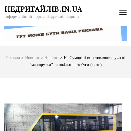
Перейти
НЕДРИГАЙЛІВ.IN.UA
до
Інформаційний портал Недригайлівщини
вмісту
(натисніть
Enter)
Головна
>
Новини
>
Новини
>
На Сумщині виготовляють сучасні
“маршрутки” та шкільні автобуси (фото)