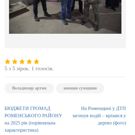
5 з 5 зірок. 1 голосів.
Володимир артюх
новини сумщини
Навігація
БЮДЖЕТИ ГРОМАД
На Роменщині у ДТП
записів
РОМЕНСЬКОГО РАЙОНУ
загинув водій – врізався у
на 2025 рік (порівняльна
дерево (фото)
характеристика)