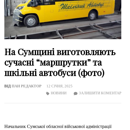
На Сумщині виготовляють
сучасні “маршрутки” та
шкільні автобуси (фото)
ВІД
ПАН РЕДАКТОР
12 СІЧНЯ, 2025
ON
НОВИНИ
ЗАЛИШИТИ КОМЕНТАР
НА
СУМ
ВИГ
СУЧ
Начальник Сумської обласної військової адміністрації
“МА