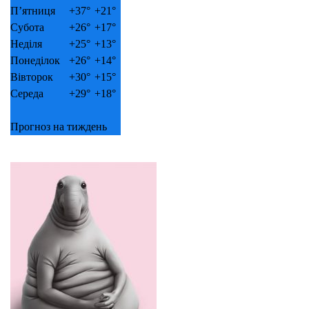
П’ятниця
+
37°
+
21°
Субота
+
26°
+
17°
Неділя
+
25°
+
13°
Понеділок
+
26°
+
14°
Вівторок
+
30°
+
15°
Середа
+
29°
+
18°
Прогноз на тиждень