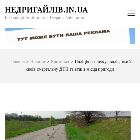
Перейти
НЕДРИГАЙЛІВ.IN.UA
до
Інформаційний портал Недригайлівщини
вмісту
(натисніть
Enter)
Головна
>
Новини
>
Кримінал
>
Поліція розшукує водія, який
скоїв смертельну ДТП та втік з місця пригоди