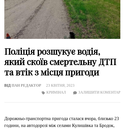
Поліція розшукує водія,
який скоїв смертельну ДТП
та втік з місця пригоди
ВІД
ПАН РЕДАКТОР
23 КВІТНЯ, 2023
ON
КРИМІНАЛ
ЗАЛИШИТИ КОМЕНТАР
ПОЛІ
РОЗ
ВОДІ
Дорожньо-транспортна пригода сталася вчора, близько 23
ЯКИ
години, на автодорозі між селами Кулишівка та Бродок,
СКО