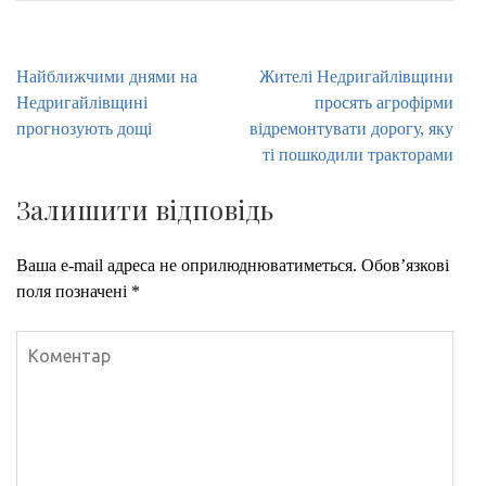
Навігація
Найближчими днями на
Жителі Недригайлівщини
записів
Недригайлівщині
просять агрофірми
прогнозують дощі
відремонтувати дорогу, яку
ті пошкодили тракторами
Залишити відповідь
Ваша e-mail адреса не оприлюднюватиметься.
Обов’язкові
поля позначені
*