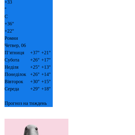
+
33
°
C
+
36°
+
22°
Ромни
Четвер, 06
П’ятниця
+
37°
+
21°
Субота
+
26°
+
17°
Неділя
+
25°
+
13°
Понеділок
+
26°
+
14°
Вівторок
+
30°
+
15°
Середа
+
29°
+
18°
Прогноз на тиждень