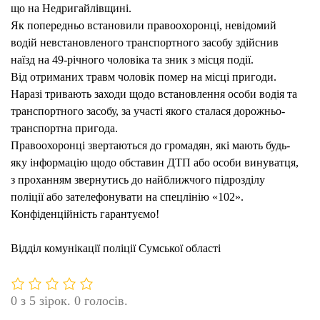
що на Недригайлівщині.
СМЕ
Як попередньо встановили правоохоронці, невідомий
ДТП
водій невстановленого транспортного засобу здійснив
ТА
наїзд на 49-річного чоловіка та зник з місця події.
ВТІК
Від отриманих травм чоловік помер на місці пригоди.
З
Наразі тривають заходи щодо встановлення особи водія та
МІС
транспортного засобу, за участі якого сталася дорожньо-
ПРИ
транспортна пригода.
Правоохоронці звертаються до громадян, які мають будь-
яку інформацію щодо обставин ДТП або особи винуватця,
з проханням звернутись до найближчого підрозділу
поліції або зателефонувати на спецлінію «102».
Конфіденційність гарантуємо!
Відділ комунікації поліції Сумської області
0 з 5 зірок. 0 голосів.