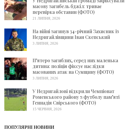
У Недригайлівській громаді зафіксували
масову загибель бджіл: триває
перевірка обставин (ФОТО)
21 ЛИПНЯ, 2026
На війні загинув 34-річний Захисник із
Недригайлівщини Іван Скепський
3 ЛИПНЯ, 2026
П’ятеро загиблих, серед них маленька
дитина: поліція фіксує наслідки
масованих атак на Сумщину (ФОТО)
3 ЛИПНЯ, 2026
У Недригайлові відкрили Чемпіонат
Роменського району з футболу пам’яті
Геннадія Свірського (ФОТО)
15 ЧЕРВНЯ, 2026
ПОПУЛЯРНІ НОВИНИ