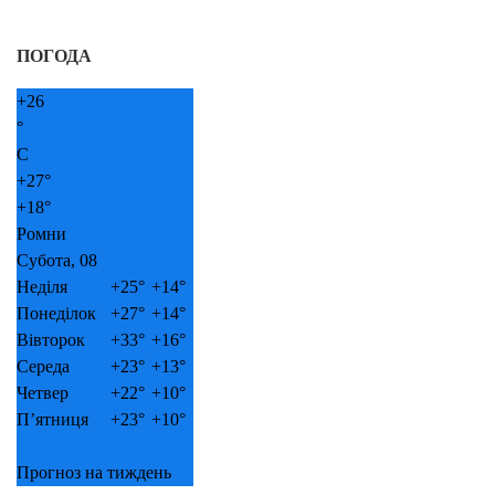
ПОГОДА
+
26
°
C
+
27°
+
18°
Ромни
Субота, 08
Неділя
+
25°
+
14°
Понеділок
+
27°
+
14°
Вівторок
+
33°
+
16°
Середа
+
23°
+
13°
Четвер
+
22°
+
10°
П’ятниця
+
23°
+
10°
Прогноз на тиждень