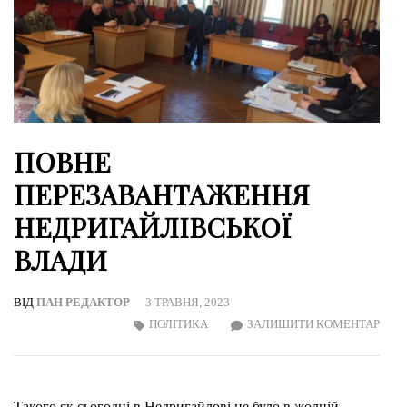
ПОВНЕ
ПЕРЕЗАВАНТАЖЕННЯ
НЕДРИГАЙЛІВСЬКОЇ
ВЛАДИ
ВІД
ПАН РЕДАКТОР
3 ТРАВНЯ, 2023
ON
ПОЛІТИКА
ЗАЛИШИТИ КОМЕНТАР
ПОВ
ПЕР
НЕД
Такого як сьогодні в Недригайлові не було в жодній