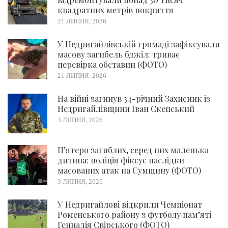
квадратних метрів покриття
21 ЛИПНЯ, 2026
У Недригайлівській громаді зафіксували
масову загибель бджіл: триває
перевірка обставин (ФОТО)
21 ЛИПНЯ, 2026
На війні загинув 34-річний Захисник із
Недригайлівщини Іван Скепський
3 ЛИПНЯ, 2026
П’ятеро загиблих, серед них маленька
дитина: поліція фіксує наслідки
масованих атак на Сумщину (ФОТО)
3 ЛИПНЯ, 2026
У Недригайлові відкрили Чемпіонат
Роменського району з футболу пам’яті
Геннадія Свірського (ФОТО)