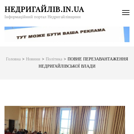
Перейти
НЕДРИГАЙЛІВ.IN.UA
до
Інформаційний портал Недригайлівщини
вмісту
(натисніть
Enter)
Головна
>
Новини
>
Політика
>
ПОВНЕ ПЕРЕЗАВАНТАЖЕННЯ
НЕДРИГАЙЛІВСЬКОЇ ВЛАДИ