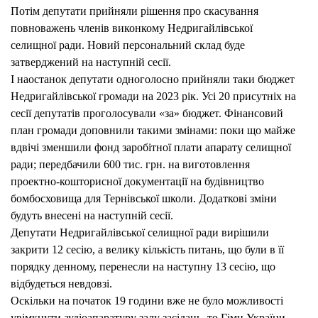
Потім депутати прийняли рішення про скасування
повноважень членів виконкому Недригайлівської
селищної ради. Новий персональний склад буде
затверджений на наступній сесії.
І наостанок депутати одноголосно прийняли таки бюджет
Недригайлівської громади на 2023 рік. Усі 20 присутніх на
сесії депутатів проголосували «за» бюджет. Фінансовий
план громади доповнили такими змінами: поки що майже
вдвічі зменшили фонд заробітної плати апарату селищної
ради; передбачили 600 тис. грн. на виготовлення
проектно-кошторисної документації на будівництво
бомбосховища для Тернівської школи. Додаткові зміни
будуть внесені на наступній сесії.
Депутати Недригайлівської селищної ради вирішили
закрити 12 сесію, а велику кількість питань, що були в її
порядку денному, перенесли на наступну 13 сесію, що
відбудеться невдовзі.
Оскільки на початок 19 години вже не було можливості
увімкнути аудіоапаратуру залу засідань, то Гімн України