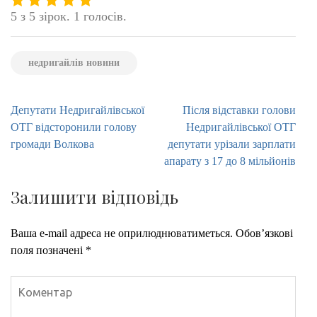
5 з 5 зірок. 1 голосів.
недригайлів новини
Навігація
Депутати Недригайлівської
Після відставки голови
записів
ОТГ відсторонили голову
Недригайлівської ОТГ
громади Волкова
депутати урізали зарплати
апарату з 17 до 8 мільйонів
Залишити відповідь
Ваша e-mail адреса не оприлюднюватиметься.
Обов’язкові
поля позначені
*