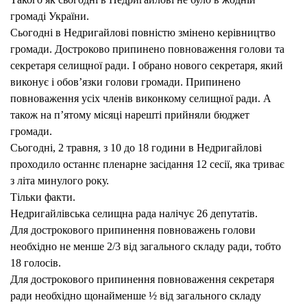
ВЛА
громаді України.
Сьогодні в Недригайлові повністю змінено керівництво
громади. Достроково припинено повноваження голови та
секретаря селищної ради. І обрано нового секретаря, який
виконує і обов’язки голови громади. Припинено
повноваження усіх членів виконкому селищної ради. А
також на п’ятому місяці нарешті прийняли бюджет
громади.
Сьогодні, 2 травня, з 10 до 18 години в Недригайлові
проходило останнє пленарне засідання 12 сесії, яка триває
з літа минулого року.
Тільки факти.
Недригайлівська селищна рада налічує 26 депутатів.
Для дострокового припинення повноважень голови
необхідно не менше 2/3 від загального складу ради, тобто
18 голосів.
Для дострокового припинення повноваження секретаря
ради необхідно щонайменше ½ від загального складу