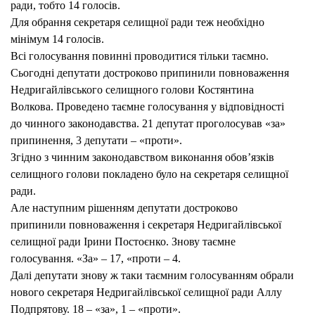
ради, тобто 14 голосів.
Для обрання секретаря селищної ради теж необхідно
мінімум 14 голосів.
Всі голосування повинні проводитися тільки таємно.
Сьогодні депутати достроково припинили повноваження
Недригайлівського селищного голови Костянтина
Волкова. Проведено таємне голосування у відповідності
до чинного законодавства. 21 депутат проголосував «за»
припинення, 3 депутати – «проти».
Згідно з чинним законодавством виконання обов’язків
селищного голови покладено було на секретаря селищної
ради.
Але наступним рішенням депутати достроково
припинили повноваження і секретаря Недригайлівської
селищної ради Ірини Постоєнко. Знову таємне
голосування. «За» – 17, «проти – 4.
Далі депутати знову ж таки таємним голосуванням обрали
нового секретаря Недригайлівської селищної ради Аллу
Подпрятову. 18 – «за», 1 – «проти».