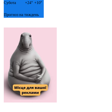
Субота
+
24°
+
10°
Прогноз на тиждень