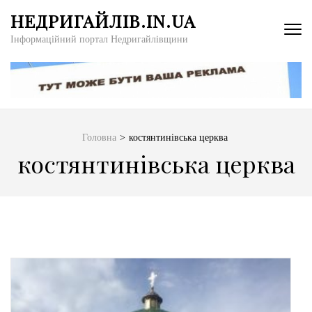
Перейти
НЕДРИГАЙЛІВ.IN.UA
до
Інформаційний портал Недригайлівщини
вмісту
(натисніть
Enter)
Головна
>
костянтинівська церква
костянтинівська церква