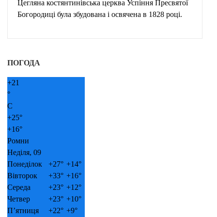
Цегляна костянтинівська церква Успіння Пресвятої
Богородиці була збудована і освячена в 1828 році.
ПОГОДА
+
21
°
C
+
25°
+
16°
Ромни
Неділя, 09
Понеділок
+
27°
+
14°
Вівторок
+
33°
+
16°
Середа
+
23°
+
12°
Четвер
+
23°
+
10°
П’ятниця
+
22°
+
9°