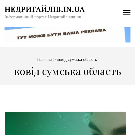
Перейти
НЕДРИГАЙЛІВ.IN.UA
до
Інформаційний портал Недригайлівщини
вмісту
(натисніть
Enter)
Головна
>
ковід сумська область
ковід сумська область