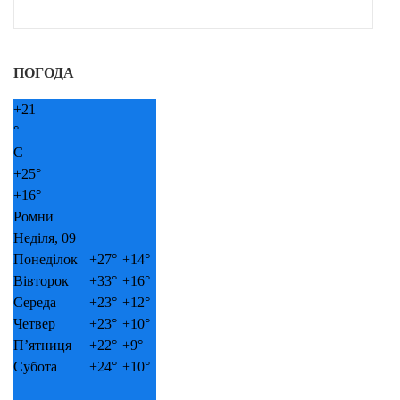
ПОГОДА
+
21
°
C
+
25°
+
16°
Ромни
Неділя, 09
Понеділок
+
27°
+
14°
Вівторок
+
33°
+
16°
Середа
+
23°
+
12°
Четвер
+
23°
+
10°
П’ятниця
+
22°
+
9°
Субота
+
24°
+
10°