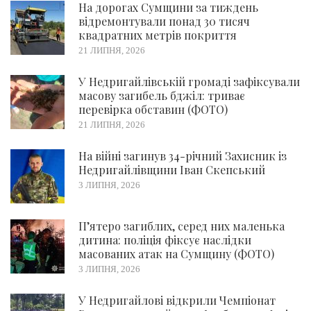
На дорогах Сумщини за тиждень
відремонтували понад 30 тисяч
квадратних метрів покриття
21 ЛИПНЯ, 2026
У Недригайлівській громаді зафіксували
масову загибель бджіл: триває
перевірка обставин (ФОТО)
21 ЛИПНЯ, 2026
На війні загинув 34-річний Захисник із
Недригайлівщини Іван Скепський
3 ЛИПНЯ, 2026
П’ятеро загиблих, серед них маленька
дитина: поліція фіксує наслідки
масованих атак на Сумщину (ФОТО)
3 ЛИПНЯ, 2026
У Недригайлові відкрили Чемпіонат