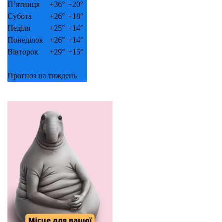
П’ятниця
+
36°
+
20°
Субота
+
26°
+
18°
Неділя
+
25°
+
14°
Понеділок
+
26°
+
14°
Вівторок
+
29°
+
15°
Прогноз на тиждень