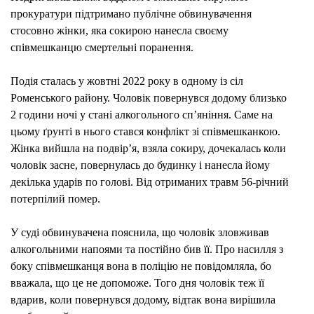
прокуратури підтримано публічне обвинувачення
СОК
стосовно жінки, яка сокирою нанесла своєму
ВБИ
співмешканцю смертельні поранення.
СПІ
ТИРА
Подія сталась у жовтні 2022 року в одному із сіл
ЗАС
Роменського району. Чоловік повернувся додому близько
ДО
2 години ночі у стані алкогольного сп’яніння. Саме на
5
цьому ґрунті в нього стався конфлікт зі співмешканкою.
РОКІ
Жінка вийшла на подвір’я, взяла сокиру, дочекалась коли
чоловік засне, повернулась до будинку і нанесла йому
декілька ударів по голові. Від отриманих травм 56-річний
потерпілий помер.
У суді обвинувачена пояснила, що чоловік зловживав
алкогольними напоями та постійно бив її. Про насилля з
боку співмешканця вона в поліцію не повідомляла, бо
вважала, що це не допоможе. Того дня чоловік теж її
вдарив, коли повернувся додому, відтак вона вирішила