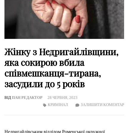
Жінку з Недригайлівщини,
яка сокирою вбила
співмешканця-тирана,
засудили до 5 років
ВІД
ПАН РЕДАКТОР
28 ЧЕРВНЯ, 2023
ON
КРИМІНАЛ
ЗАЛИШИТИ КОМЕНТАР
ЖІН
З
НЕД
Недригайлівським відділом Роменської окружної
ЯКА