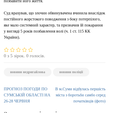
позбавити його життя.
Суд врахував, що злочин обвинувачена вчинила внаслідок
постійного жорстокого поводження з боку потерпілого,
яке мало системний характер, та призначив їй покарання
у вигляді 5 років позбавлення волі (ч. 1 ст. 115 КК
України).
0 з 5 зірок. 0 голосів.
новини недригайлова
новини поліції
Навігація
ПРОГНОЗ ПОГОДИ ПО
В м.Суми відбулась першість
записів
СУМСЬКІЙ ОБЛАСТІ НА
міста з боротьби самбо серед
26-28 ЧЕРВНЯ
початківців (фото)