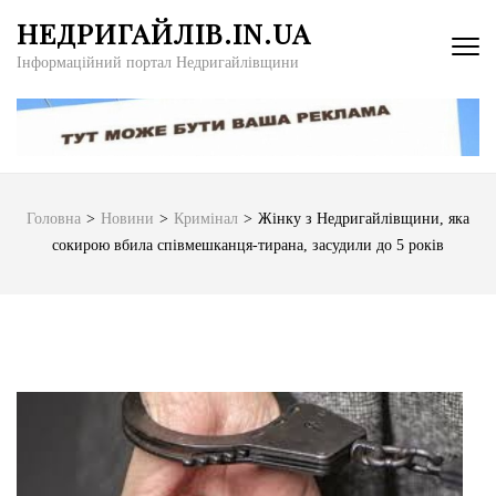
Перейти
НЕДРИГАЙЛІВ.IN.UA
до
Інформаційний портал Недригайлівщини
вмісту
(натисніть
Enter)
Головна
>
Новини
>
Кримінал
>
Жінку з Недригайлівщини, яка
сокирою вбила співмешканця-тирана, засудили до 5 років