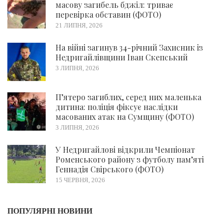
масову загибель бджіл: триває
перевірка обставин (ФОТО)
21 ЛИПНЯ, 2026
На війні загинув 34-річний Захисник із
Недригайлівщини Іван Скепський
3 ЛИПНЯ, 2026
П’ятеро загиблих, серед них маленька
дитина: поліція фіксує наслідки
масованих атак на Сумщину (ФОТО)
3 ЛИПНЯ, 2026
У Недригайлові відкрили Чемпіонат
Роменського району з футболу пам’яті
Геннадія Свірського (ФОТО)
15 ЧЕРВНЯ, 2026
ПОПУЛЯРНІ НОВИНИ