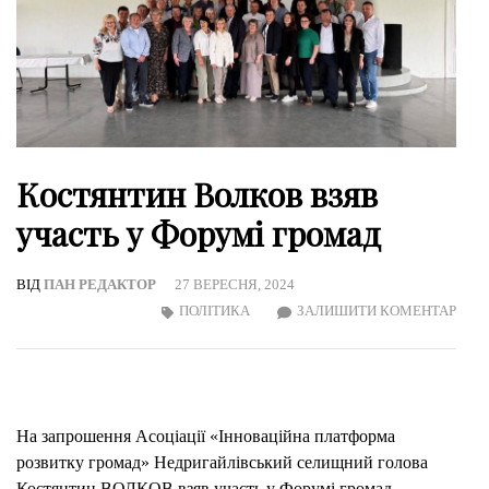
Костянтин Волков взяв
участь у Форумі громад
ВІД
ПАН РЕДАКТОР
27 ВЕРЕСНЯ, 2024
ON
ПОЛІТИКА
ЗАЛИШИТИ КОМЕНТАР
КОС
ВОЛ
ВЗЯ
УЧА
На запрошення Асоціації «Інноваційна платформа
У
розвитку громад» Недригайлівський селищний голова
ФОР
Костянтин ВОЛКОВ взяв участь у Форумі громад