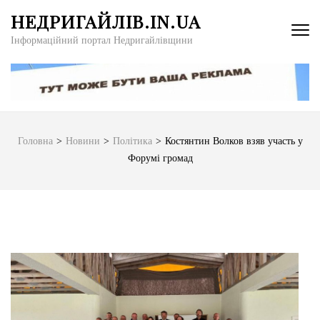
Перейти
НЕДРИГАЙЛІВ.IN.UA
до
Інформаційний портал Недригайлівщини
вмісту
(натисніть
Enter)
Головна
>
Новини
>
Політика
>
Костянтин Волков взяв участь у
Форумі громад