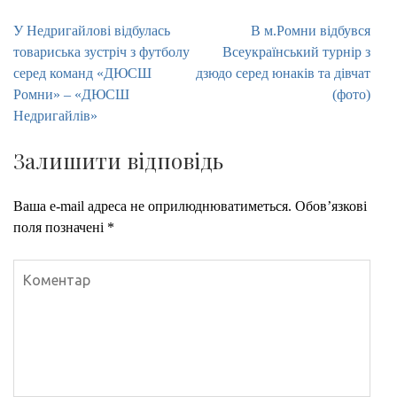
Навігація
У Недригайлові відбулась
В м.Ромни відбувся
записів
товариська зустріч з футболу
Всеукраїнський турнір з
серед команд «ДЮСШ
дзюдо серед юнаків та дівчат
Ромни» – «ДЮСШ
(фото)
Недригайлів»
Залишити відповідь
Ваша e-mail адреса не оприлюднюватиметься.
Обов’язкові
поля позначені
*