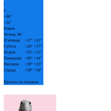
°
C
+
36°
+
22°
Ромни
Четвер, 06
П’ятниця
+
37°
+
21°
Субота
+
26°
+
17°
Неділя
+
25°
+
13°
Понеділок
+
26°
+
14°
Вівторок
+
30°
+
15°
Середа
+
29°
+
18°
Прогноз на тиждень