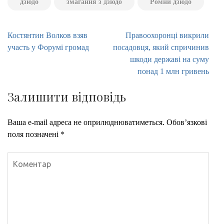
дзюдо
змагання з дзюдо
Ромни дзюдо
Навігація
Костянтин Волков взяв
Правоохоронці викрили
записів
участь у Форумі громад
посадовця, який спричинив
шкоди державі на суму
понад 1 млн гривень
Залишити відповідь
Ваша e-mail адреса не оприлюднюватиметься.
Обов’язкові
поля позначені
*