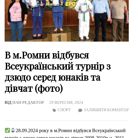
В м.Ромни відбувся
Всеукраїнський турнір з
дзюдо серед юнаків та
дівчат (фото)
ВІД
ПАН РЕДАКТОР
29 ВЕРЕСНЯ, 2024
ON
СПОРТ
ЗАЛИШИТИ КОМЕНТАР
В
М.Р
28.09.2024 року в м.Ромни відбувся Всеукраїнський
ВІД
турнір з дзюдо серед юнаків та дівчат 2008-2010р.н, 2011-