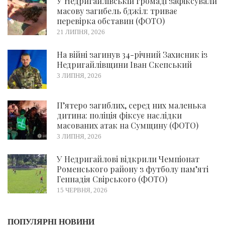
У Недригайлівській громаді зафіксували
масову загибель бджіл: триває
перевірка обставин (ФОТО)
21 ЛИПНЯ, 2026
На війні загинув 34-річний Захисник із
Недригайлівщини Іван Скепський
3 ЛИПНЯ, 2026
П’ятеро загиблих, серед них маленька
дитина: поліція фіксує наслідки
масованих атак на Сумщину (ФОТО)
3 ЛИПНЯ, 2026
У Недригайлові відкрили Чемпіонат
Роменського району з футболу пам’яті
Геннадія Свірського (ФОТО)
15 ЧЕРВНЯ, 2026
ПОПУЛЯРНІ НОВИНИ