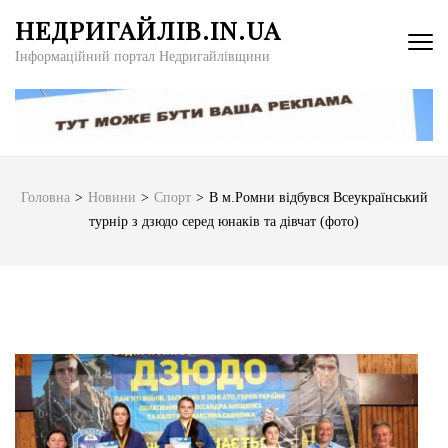
Перейти
НЕДРИГАЙЛІВ.IN.UA
до
Інформаційний портал Недригайлівщини
вмісту
(натисніть
Enter)
Головна
>
Новини
>
Спорт
>
В м.Ромни відбувся Всеукраїнський
турнір з дзюдо серед юнаків та дівчат (фото)