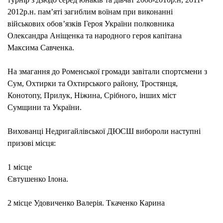
ВСЕ
2012р.н. памʼяті загиблим воїнам при виконанні
ТУРН
військових обовʼязків Героя України полковника
З
Олександра Аніщенка та народного героя капітана
ДЗЮ
Максима Савченка.
СЕР
ЮНА
На змагання до Роменської громади завітали спортсмени з
ТА
Сум, Охтирки та Охтирського району, Тростянця,
ДІВЧ
Конотопу, Прилук, Ніжина, Срібного, інших міст
(ФОТ
Сумщини та України.
Вихованці Недригайлівської ДЮСШ вибороли наступні
призові місця:
1 місце
Євтушенко Ілона.
2 місце Удовиченко Валерія. Ткаченко Карина