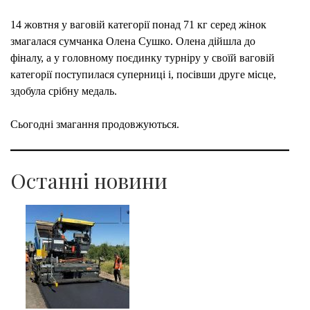
СВІ
14 жовтня у ваговій категорії понад 71 кг серед жінок
З
змагалася сумчанка Олена Сушко. Олена дійшла до
ГРЕ
фіналу, а у головному поєдинку турніру у своїй ваговій
категорії поступилася суперниці і, посівши друге місце,
здобула срібну медаль.
Сьогодні змагання продовжуються.
Останні новини