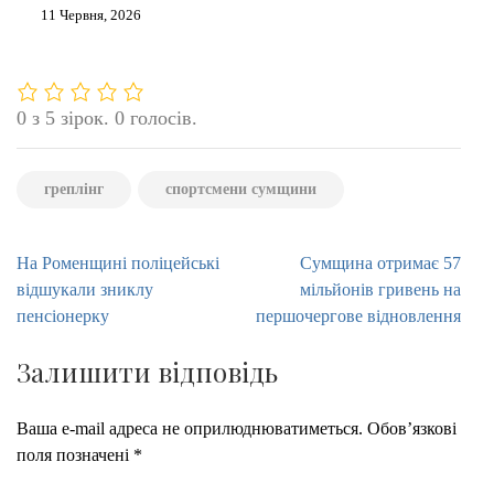
11 Червня, 2026
0 з 5 зірок. 0 голосів.
греплінг
спортсмени сумщини
Навігація
На Роменщині поліцейські
Сумщина отримає 57
записів
відшукали зниклу
мільйонів гривень на
пенсіонерку
першочергове відновлення
Залишити відповідь
Ваша e-mail адреса не оприлюднюватиметься.
Обов’язкові
поля позначені
*