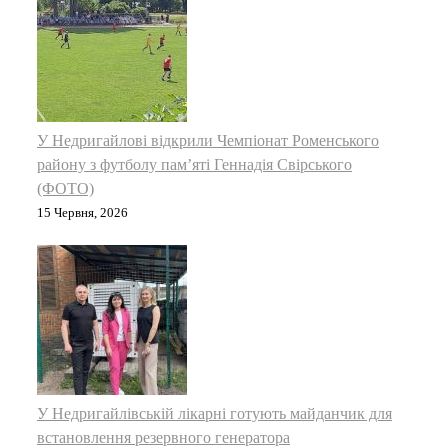
У Недригайлові відкрили Чемпіонат Роменського
району з футболу пам’яті Геннадія Свірського
(ФОТО)
15 Червня, 2026
У Недригайлівській лікарні готують майданчик для
встановлення резервного генератора