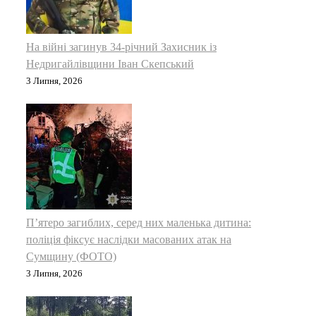
На війні загинув 34-річний Захисник із
Недригайлівщини Іван Скепський
3 Липня, 2026
П’ятеро загиблих, серед них маленька дитина:
поліція фіксує наслідки масованих атак на
Сумщину (ФОТО)
3 Липня, 2026