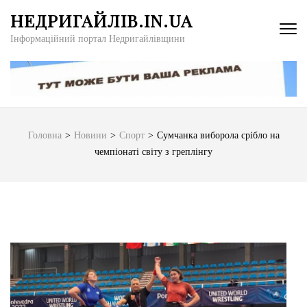
Перейти
НЕДРИГАЙЛІВ.IN.UA
до
Інформаційний портал Недригайлівщини
вмісту
(натисніть
Enter)
Головна
>
Новини
>
Спорт
>
Сумчанка виборола срібло на
чемпіонаті світу з греплінгу