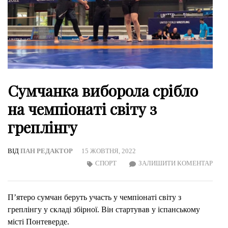
Сумчанка виборола срібло
на чемпіонаті світу з
греплінгу
ВІД
ПАН РЕДАКТОР
15 ЖОВТНЯ, 2022
ON
СПОРТ
ЗАЛИШИТИ КОМЕНТАР
СУМ
ВИБ
П’ятеро сумчан беруть участь у чемпіонаті світу з
СРІБ
греплінгу у складі збірної. Він стартував у іспанському
НА
місті Понтеверде.
ЧЕМ