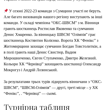
ХОК
ЛІД
У сезоні 2022-23 команди з Сумщини участі не беруть.
У
Але багато вихованців нашого регіону виступають за інші
СУПЕ
команди. У складі чемпіона “ОКС-ШВСМ” з м. Вінниця
грають шосткинець Ростислав Яковенко та сумчанин
Денис Хмаренко. За вінницьку ШВСМ “Олімпія” грає
шосткинець Костянтин Колієнко. Ворота ХК “Фенікс” з
Житомирщини захищає сумчанин Богдан Товстолиткін, а
в полі грають наші Денис Свистюр, Вадим
Мирошниченко, Євген Ступаченко, Дмитро Железний.
Кольори ХК “Чернівці” захищають шосткинці Олександр
Мокрогуз і Андрій Лозинський.
За результатами трьох турів лідирують вінничани з “ОКС-
ШВСМ”, “ШВСМ-Олімпія” — другі, треті місце – у ХК
“Фенікс”, . “Чернівці” — сьомі.
Турнірна таблиця