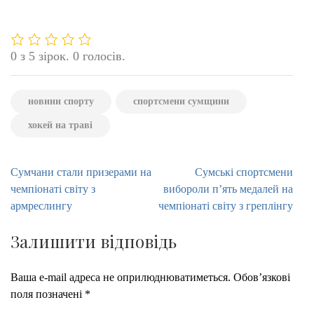
0 з 5 зірок. 0 голосів.
новини спорту
спортсмени сумщини
хокей на траві
Навігація
Сумчани стали призерами на
Сумські спортсмени
записів
чемпіонаті світу з
вибороли п’ять медалей на
армреслингу
чемпіонаті світу з греплінгу
Залишити відповідь
Ваша e-mail адреса не оприлюднюватиметься.
Обов’язкові
поля позначені
*