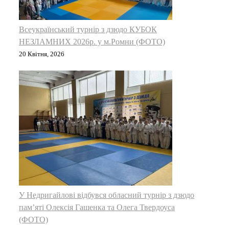
Всеукраїнський турнір з дзюдо КУБОК
НЕЗЛАМНИХ 2026р. у м.Ромни (ФОТО)
20 Квітня, 2026
У Недригайлові відбувся обласний турнір з дзюдо
пам’яті Олексія Гашенка та Олега Твердоуса
(ФОТО)