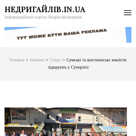
Перейти
НЕДРИГАЙЛІВ.IN.UA
до
Інформаційний портал Недригайлівщини
вмісту
(натисніть
Enter)
Головна
>
Новини
>
Спорт
>
Сумські та шосткинські хокеїсти
лідирують у Суперлізі