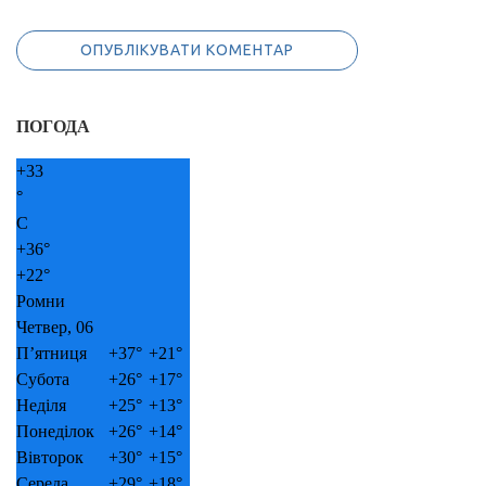
ПОГОДА
+
33
°
C
+
36°
+
22°
Ромни
Четвер, 06
П’ятниця
+
37°
+
21°
Субота
+
26°
+
17°
Неділя
+
25°
+
13°
Понеділок
+
26°
+
14°
Вівторок
+
30°
+
15°
Середа
+
29°
+
18°