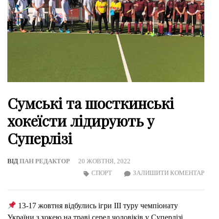
Сумські та шосткинські
хокеїсти лідирують у
Суперлізі
ВІД
ПАН РЕДАКТОР
20 ЖОВТНЯ, 2022
ON
СПОРТ
ЗАЛИШИТИ КОМЕНТАР
СУМ
ТА
13-17 жовтня відбулись ігри ІІІ туру чемпіонату
ШОС
України з хокею на траві серед чоловіків у Суперлізі..