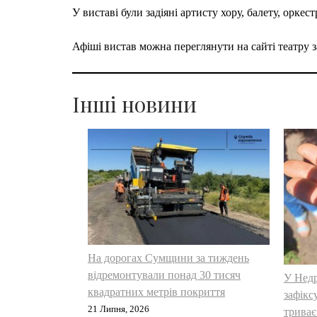
У виставі були задіяні артисту хору, балету, оркест
Афіші вистав можна переглянути на сайті театру 
Інші новини
На дорогах Сумщини за тиждень
відремонтували понад 30 тисяч
У Недр
квадратних метрів покриття
зафікс
21 Липня, 2026
триває