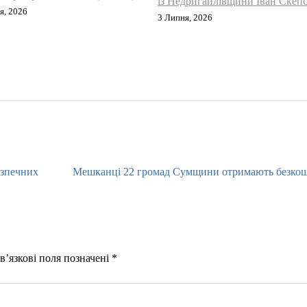
із Недригайлівщини Іван Скеп
я, 2026
3 Липня, 2026
езпечних
Мешканці 22 громад Сумщини отримають безкош
в’язкові поля позначені
*