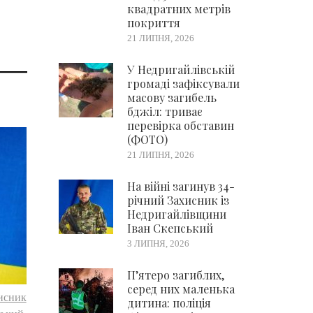
квадратних метрів
покриття
21 ЛИПНЯ, 2026
У Недригайлівській
громаді зафіксували
масову загибель
бджіл: триває
перевірка обставин
(ФОТО)
21 ЛИПНЯ, 2026
На війні загинув 34-
річний Захисник із
Недригайлівщини
Іван Скепський
3 ЛИПНЯ, 2026
П’ятеро загиблих,
серед них маленька
хисник
дитина: поліція