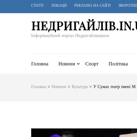
Перейти
СТАТТІ
ЛОКАЦІЇ
РЕКЛАМА НА САЙТІ
ЗВОРОТНІ
до
вмісту
НЕДРИГАЙЛІВ.IN.
(натисніть
Enter)
Інформаційний портал Недригайлівщини
Головна
Новини
Спорт
Політика
Головна
>
Новини
>
Культура
>
У Сумах театр імені М