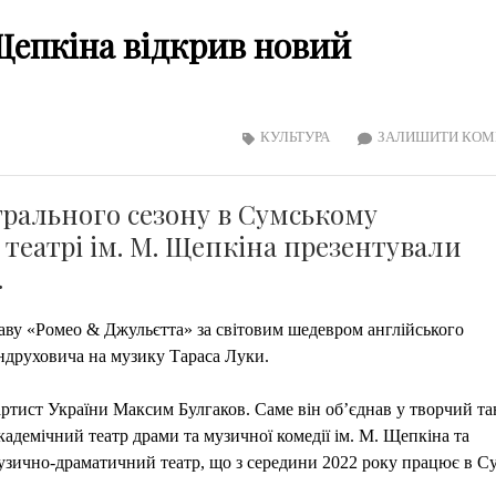
 Щепкіна відкрив новий
КУЛЬТУРА
ЗАЛИШИТИ КОМ
трального сезону в Сумському
театрі ім. М. Щепкіна презентували
.
аву «Ромео & Джульєтта» за світовим шедевром англійського
ндруховича на музику Тараса Луки.
артист України Максим Булгаков. Саме він об’єднав у творчий т
адемічний театр драми та музичної комедії ім. М. Щепкіна та
зично-драматичний театр, що з середини 2022 року працює в С