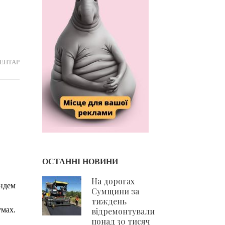
ON
ЕНТАР
У
СУМАХ
ТЕАТР
ІМЕНІ
М.
ЩЕПКІНА
ВІДКРИВ
НОВИЙ
ОСТАННІ НОВИНИ
ТЕАТРАЛЬНИЙ
На дорогах
СЕЗОН
андем
Сумщини за
тиждень
умах.
відремонтували
понад 30 тисяч