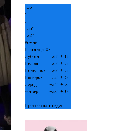
+
35
°
C
+
36°
+
22°
Ромни
П’ятниця, 07
Субота
+
28°
+
18°
Неділя
+
25°
+
13°
Понеділок
+
26°
+
13°
Вівторок
+
32°
+
15°
Середа
+
24°
+
13°
Четвер
+
23°
+
10°
Прогноз на тиждень