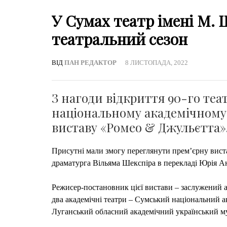
У Сумах театр імені М.
театральний сезон
ВІД
ПАН РЕДАКТОР
8 ЛИСТОПАДА, 2022
З нагоди відкриття 90-го теа
національному академічному 
виставу «Ромео & Джульєтта»
Присутні мали змогу переглянути прем’єрну вист
драматурга Вільяма Шекспіра в перекладі Юрія А
Режисер-постановник цієї вистави – заслужений 
два академічні театри – Сумський національний ак
Луганський обласний академічний український му