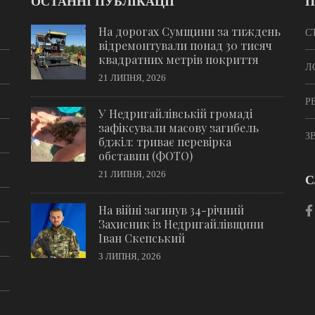
ОСТАННІ ПУБЛІКАЦІЇ
П
На дорогах Сумщини за тиждень
С
відремонтували понад 30 тисяч
квадратних метрів покриття
Л
21 ЛИПНЯ, 2026
Р
У Недригайлівській громаді
зафіксували масову загибель
З
бджіл: триває перевірка
обставин (ФОТО)
21 ЛИПНЯ, 2026
С
На війні загинув 34-річний
Захисник із Недригайлівщини
Іван Скепський
3 ЛИПНЯ, 2026