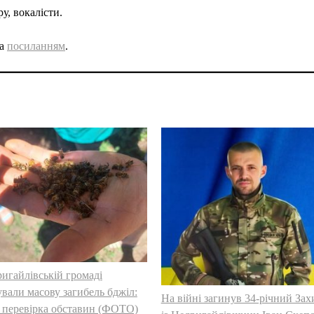
ру, вокалісти.
за
посиланням
.
игайлівській громаді
ували масову загибель бджіл:
На війні загинув 34-річний За
 перевірка обставин (ФОТО)