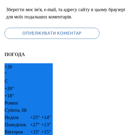
Зберегти моє ім'я, e-mail, та адресу сайту в цьому браузері
для моїх подальших коментарів.
ПОГОДА
+
26
°
C
+
26°
+
18°
Ромни
Субота, 08
Неділя
+
25°
+
14°
Понеділок
+
27°
+
13°
Вівторок
+
33°
+
15°