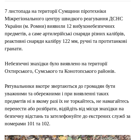
МИН
7 листопада на території Сумщини піротехніки
ДОБ
Міжрегіонального центру швидкого реагування ДСНС
ПІРО
України (м. Ромни) виявили 12 вибухонебезпечних
ВИЯ
предметів, а саме артилерійські снаряди різних калібрів,
8
реактивні снаряди калібру 122 мм, ручні та протитанкові
ВИБ
гранати.
ПРЕ
НА
Небезпечні знахідки було виявлено на території
СУМ
Охтирського, Сумського та Конотопського районів.
(ФОТ
Рятувальники вкотре звертаються до громадян бути
уважними та обережними і при виявленні таких
предметів ні в якому разі їх не торкайтесь, не намагайтесь
перенести або розібрати, відійдіть від місця знахідки на
безпечну відстань та зателефонуйте до екстрених служб за
номерами 101 та 102.