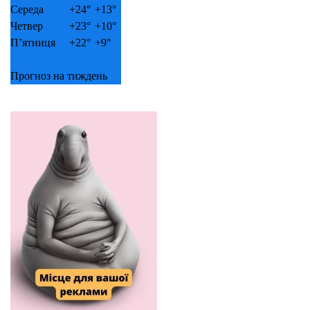
Середа
+
24°
+
13°
Четвер
+
23°
+
10°
П’ятниця
+
22°
+
9°
Прогноз на тиждень