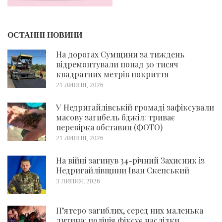
ОСТАННІ НОВИНИ
На дорогах Сумщини за тиждень
відремонтували понад 30 тисяч
квадратних метрів покриття
21 ЛИПНЯ, 2026
У Недригайлівській громаді зафіксували
масову загибель бджіл: триває
перевірка обставин (ФОТО)
21 ЛИПНЯ, 2026
На війні загинув 34-річний Захисник із
Недригайлівщини Іван Скепський
3 ЛИПНЯ, 2026
П’ятеро загиблих, серед них маленька
дитина: поліція фіксує наслідки