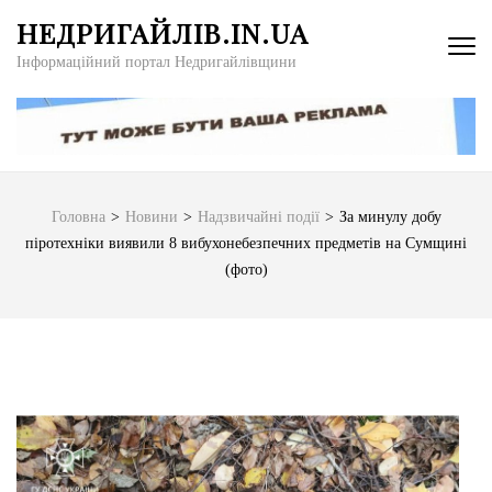
Перейти
НЕДРИГАЙЛІВ.IN.UA
до
Інформаційний портал Недригайлівщини
вмісту
(натисніть
Enter)
Головна
>
Новини
>
Надзвичайні події
>
За минулу добу
піротехніки виявили 8 вибухонебезпечних предметів на Сумщині
(фото)