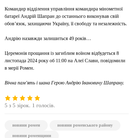
Командир відділення управління командира мінометної
батареї Андрій Шапран до останнього виконував свій
обов’язок, захищаючи Україну, її свободу та незалежність.
Андрію назавжди залишиться 49 років…
Церемонія прощання із загиблим воїном відбудеться 8
листопада 2024 року об 11:00 на Алеї Слави, повідомили
в мерії Ромен.
Вічна пам’ять і шана Герою Андрію Івановичу Шапрану.
5 з 5 зірок. 1 голосів.
новини ромен
новини роменського району
новини роменщини