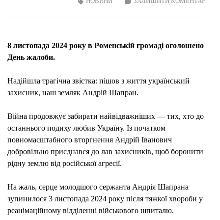
ON
НОВИНИ
ЗАЛИШИТИ КОМЕНТАР
ЗАВ
ЖИТ
РОМ
8 листопада 2024 року в Роменській громаді оголошено
ПОП
День жалоби.
ІЗ
ЗАХ
Надійшла трагічна звістка: пішов з життя український
АНД
захисник, наш земляк Андрій Шапран.
ШАП
Війна продовжує забирати найвідважніших — тих, хто до
останнього подиху любив Україну. Із початком
повномасштабного вторгнення Андрій Іванович
добровільно приєднався до лав захисників, щоб боронити
рідну землю від російської агресії.
На жаль, серце молодшого сержанта Андрія Шапрана
зупинилося 3 листопада 2024 року після тяжкої хвороби у
реанімаційному відділенні військового шпиталю.