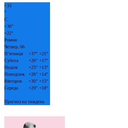
+
33
°
C
+
36°
+
22°
Ромни
Четвер, 06
П’ятниця
+
37°
+
21°
Субота
+
26°
+
17°
Неділя
+
25°
+
13°
Понеділок
+
26°
+
14°
Вівторок
+
30°
+
15°
Середа
+
29°
+
18°
Прогноз на тиждень