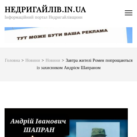
Перейти
НЕДРИГАЙЛІВ.IN.UA
до
Інформаційний портал Недригайлівщини
вмісту
(натисніть
Enter)
Головна
>
Новини
>
Новини
>
Завтра жителі Ромен попрощаються
із захисником Андрієм Шапраном