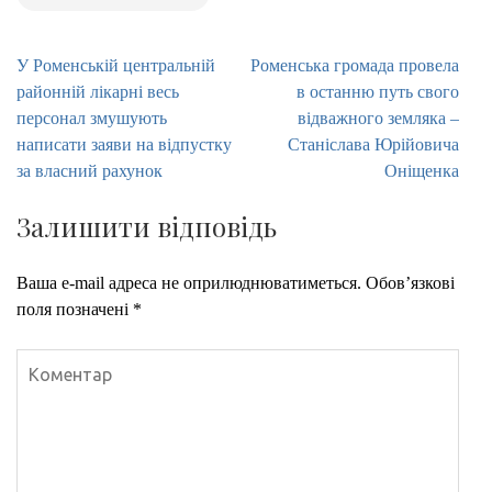
Навігація
У Роменській центральній
Роменська громада провела
записів
районній лікарні весь
в останню путь свого
персонал змушують
відважного земляка –
написати заяви на відпустку
Станіслава Юрійовича
за власний рахунок
Оніщенка
Залишити відповідь
Ваша e-mail адреса не оприлюднюватиметься.
Обов’язкові
поля позначені
*