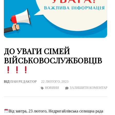
ДО УВАГИ СІМЕЙ
ВІЙСЬКОВОСЛУЖБОВЦІВ
ВІД
ПАН РЕДАКТОР
22 ЛЮТОГО, 2023
ON
НОВИНИ
ЗАЛИШИТИ КОМЕНТАР
ДО
УВА
СІМ
Від завтра, 23 лютого, Недригайлівська селищна рада
ВІЙ