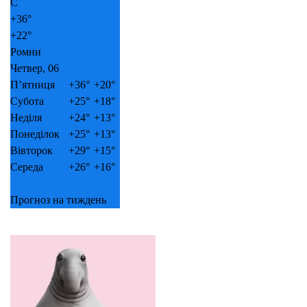
C
+
36°
+
22°
Ромни
Четвер, 06
П’ятниця
+
36°
+
20°
Субота
+
25°
+
18°
Неділя
+
24°
+
13°
Понеділок
+
25°
+
13°
Вівторок
+
29°
+
15°
Середа
+
26°
+
16°
Прогноз на тиждень