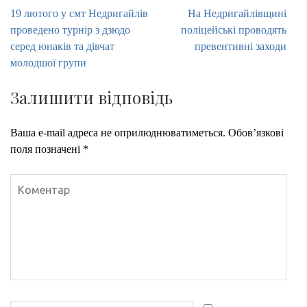
Навігація
19 лютого у смт Недригайлів
На Недригайлівщині
записів
проведено турнір з дзюдо
поліцейські проводять
серед юнаків та дівчат
превентивні заходи
молодшої групи
Залишити відповідь
Ваша e-mail адреса не оприлюднюватиметься.
Обов’язкові
поля позначені
*