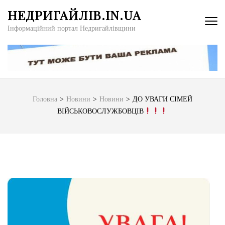
Перейти
НЕДРИГАЙЛІВ.IN.UA
до
Інформаційний портал Недригайлівщини
вмісту
(натисніть
Enter)
Головна
>
Новини
>
Новини
>
ДО УВАГИ СІМЕЙ
ВІЙСЬКОВОСЛУЖБОВЦІВ