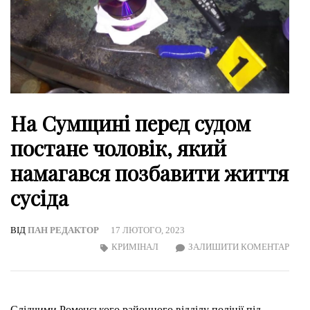
На Сумщині перед судом
постане чоловік, який
намагався позбавити життя
сусіда
ВІД
ПАН РЕДАКТОР
17 ЛЮТОГО, 2023
ON
КРИМІНАЛ
ЗАЛИШИТИ КОМЕНТАР
НА
СУМ
ПЕР
Слідчими Роменського районного відділу поліції під