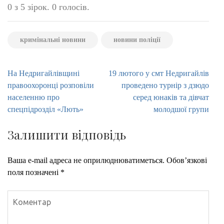
0 з 5 зірок. 0 голосів.
кримінальні новини
новини поліції
Навігація
На Недригайлівщині
19 лютого у смт Недригайлів
записів
правоохоронці розповіли
проведено турнір з дзюдо
населенню про
серед юнаків та дівчат
спецпідрозділ «Лють»
молодшої групи
Залишити відповідь
Ваша e-mail адреса не оприлюднюватиметься.
Обов’язкові
поля позначені
*