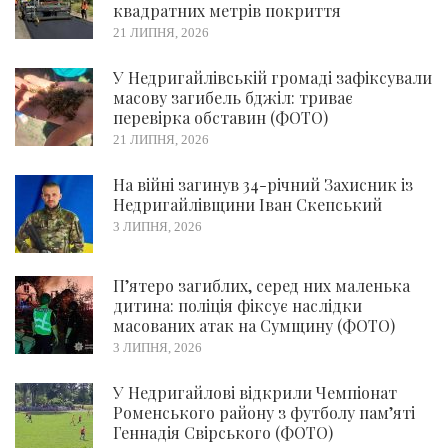
квадратних метрів покриття
21 ЛИПНЯ, 2026
У Недригайлівській громаді зафіксували
масову загибель бджіл: триває
перевірка обставин (ФОТО)
21 ЛИПНЯ, 2026
На війні загинув 34-річний Захисник із
Недригайлівщини Іван Скепський
3 ЛИПНЯ, 2026
П’ятеро загиблих, серед них маленька
дитина: поліція фіксує наслідки
масованих атак на Сумщину (ФОТО)
3 ЛИПНЯ, 2026
У Недригайлові відкрили Чемпіонат
Роменського району з футболу пам’яті
Геннадія Свірського (ФОТО)