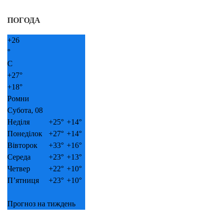
ПОГОДА
+
26
°
C
+
27°
+
18°
Ромни
Субота, 08
Неділя
+
25°
+
14°
Понеділок
+
27°
+
14°
Вівторок
+
33°
+
16°
Середа
+
23°
+
13°
Четвер
+
22°
+
10°
П’ятниця
+
23°
+
10°
Прогноз на тиждень