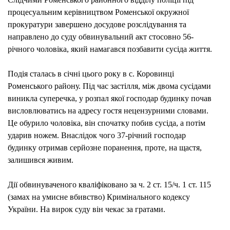
СУД
процесуальним керівництвом Роменської окружної
ПОС
прокуратури завершено досудове розслідування та
ЧОЛО
направлено до суду обвинувальний акт стосовно 56-
ЯКИ
річного чоловіка, який намагався позбавити сусіда життя.
НАМ
ПОЗ
Подія сталась в січні цього року в с. Коровинці
ЖИТ
Роменського району. Під час застілля, між двома сусідами
СУС
виникла суперечка, у розпал якої господар будинку почав
висловлюватись на адресу гостя нецензурними словами.
Це обурило чоловіка, він спочатку побив сусіда, а потім
ударив ножем. Внаслідок чого 37-річний господар
будинку отримав серйозне поранення, проте, на щастя,
залишився живим.
Дії обвинуваченого кваліфіковано за ч. 2 ст. 15/ч. 1 ст. 115
(замах на умисне вбивство) Кримінального кодексу
України. На вирок суду він чекає за гратами.