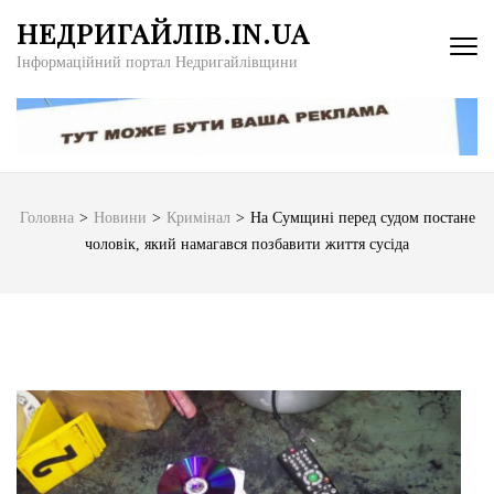
Перейти
НЕДРИГАЙЛІВ.IN.UA
до
Інформаційний портал Недригайлівщини
вмісту
(натисніть
Enter)
Головна
>
Новини
>
Кримінал
>
На Сумщині перед судом постане
чоловік, який намагався позбавити життя сусіда