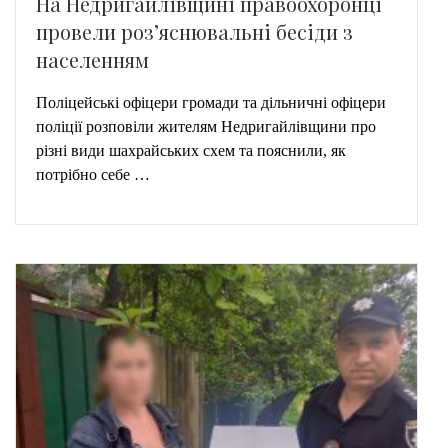
На Недригайлівщині правоохоронці
провели роз’яснювальні бесіди з
населенням
Поліцейські офіцери громади та дільничні офіцери
поліції розповіли жителям Недригайлівщини про
різні види шахрайських схем та пояснили, як
потрібно себе …