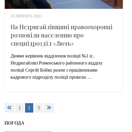
10 ЛЮТОГО, 2023
На Недригайлівщині правоохоронці
розповіли населенню про
спецпідрозділ «Лють»
Днями керівник відділення поліції №1 (с.
Недригайлів) Роменського районного відділу
поліції Сергій Бойко разом з працівниками
кадрового підрозділу поліції провели …
Пагінація
1
2
3
записів
ПОГОДА