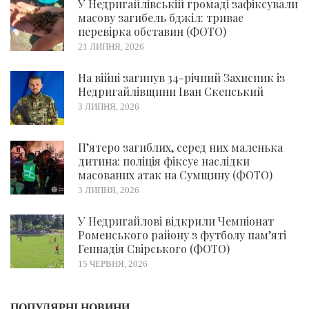
У Недригайлівській громаді зафіксували
масову загибель бджіл: триває
перевірка обставин (ФОТО)
21 ЛИПНЯ, 2026
На війні загинув 34-річний Захисник із
Недригайлівщини Іван Скепський
3 ЛИПНЯ, 2026
П’ятеро загиблих, серед них маленька
дитина: поліція фіксує наслідки
масованих атак на Сумщину (ФОТО)
3 ЛИПНЯ, 2026
У Недригайлові відкрили Чемпіонат
Роменського району з футболу пам’яті
Геннадія Свірського (ФОТО)
15 ЧЕРВНЯ, 2026
ПОПУЛЯРНІ НОВИНИ