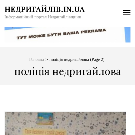
Перейти
НЕДРИГАЙЛІВ.IN.UA
до
Інформаційний портал Недригайлівщини
вмісту
(натисніть
Enter)
Головна
>
поліція недригайлова
(Page 2)
поліція недригайлова