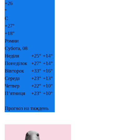
+
26
°
C
+
27°
+
18°
Ромни
Субота, 08
Неділя
+
25°
+
14°
Понеділок
+
27°
+
14°
Вівторок
+
33°
+
16°
Середа
+
23°
+
13°
Четвер
+
22°
+
10°
П’ятниця
+
23°
+
10°
Прогноз на тиждень